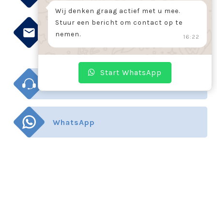
Wij denken graag actief met u mee.
Stuur een bericht om contact op te
info@jk.nl
nemen.
16:22
Start WhatsApp
Direct support
WhatsApp