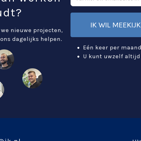
udt?
IK WIL MEEKI
 we nieuwe projecten,
 ons dagelijks helpen.
Eén keer per maand
U kunt uwzelf altij