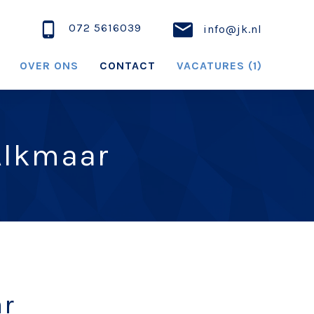
072 5616039
info@jk.nl
OVER ONS
CONTACT
VACATURES (1)
Alkmaar
ar