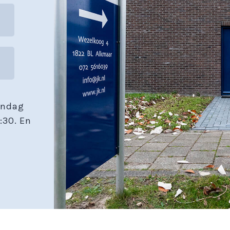
andag
:30. En