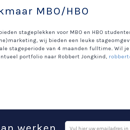
lkmaar MBO/HBO
j bieden stageplekken voor MBO en HBO studenten
ne)marketing, wij bieden een leuke stageomge
e stageperiode van 4 maanden fulltime. Wil je 
ntueel portfolio naar Robbert Jongkind,
robbert
aan werken