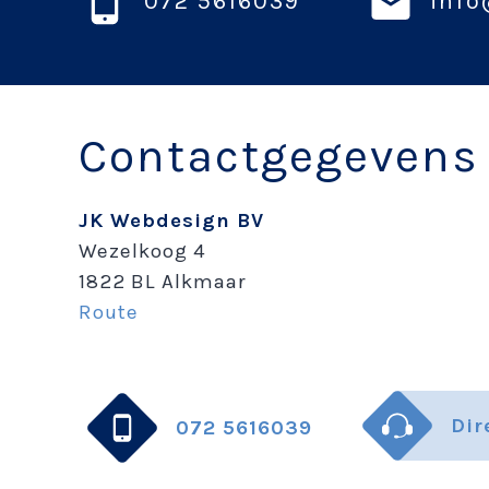
072 5616039
info
Contactgegevens
JK Webdesign BV
Wezelkoog 4
1822 BL Alkmaar
Route
Dir
072 5616039