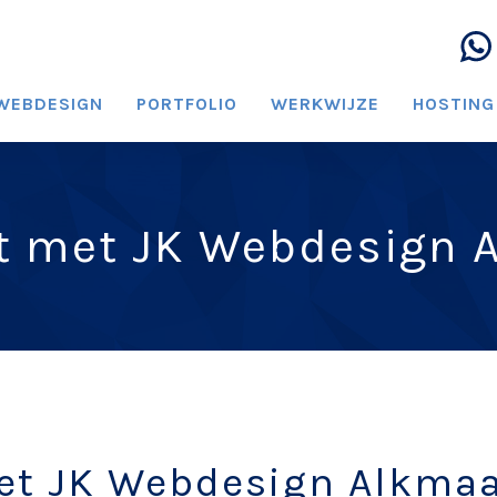
WEBDESIGN
PORTFOLIO
WERKWIJZE
HOSTING
t met JK Webdesign 
et JK Webdesign Alkma