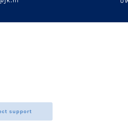
@jk.nl
UW
ect support